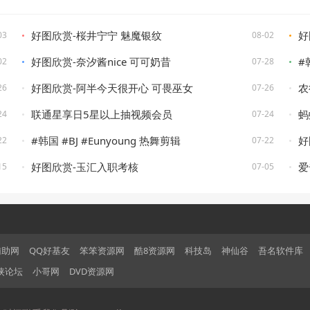
好图欣赏-桜井宁宁 魅魔银纹
好
03
08-02
好图欣赏-奈汐酱nice 可可奶昔
#
02
07-28
好图欣赏-阿半今天很开心 可畏巫女
农
26
07-26
联通星享日5星以上抽视频会员
蚂
24
07-24
#韩国 #BJ #Eunyoung 热舞剪辑
好
22
07-22
好图欣赏-玉汇入职考核
爱
15
07-05
辅助网
QQ好基友
笨笨资源网
酷8资源网
科技岛
神仙谷
吾名软件库
侠论坛
小哥网
DVD资源网