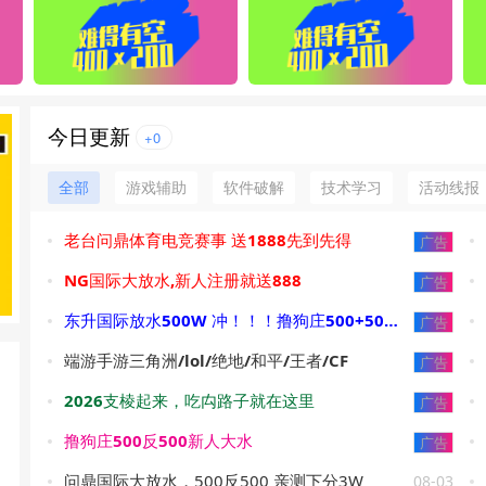
今日更新
+0
全部
游戏辅助
软件破解
技术学习
活动线报
老台问鼎体育电竞赛事 送1888先到先得
广告
NG国际大放水,新人注册就送888
广告
东升国际放水500W 冲！！！撸狗庄500+500新人大水
广告
端游手游三角洲/lol/绝地/和平/王者/CF
广告
2026支棱起来，吃禸路子就在这里
广告
撸狗庄500反500新人大水
广告
问鼎国际大放水，500反500 亲测下分3W
08-03