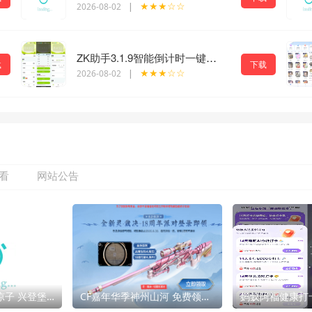
★★★☆☆
2026-08-02
|
ZK助手3.1.9智能倒计时一键京东抢茅台
载
下载
★★★☆☆
2026-08-02
|
看
网站公告
好图欣赏-rioko凉凉子 兴登堡旗袍 深阁舞戏
CF嘉年华季神州山河 免费领灵裁决18周年派对等
蚂蚁阿福健康打