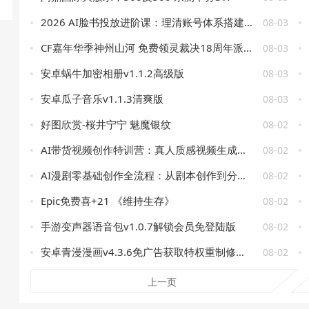
2026 AI脸书投放进阶课：理清账号体系搭建逻辑，用AI重构广告投放工作流（更新）
08-03
CF嘉年华季神州山河 免费领灵裁决18周年派对等
08-03
安卓蜗牛加密相册v1.1.2高级版
08-03
安卓瓜子音乐v1.1.3清爽版
08-03
好图欣赏-桜井宁宁 魅魔银纹
08-02
AI带货视频创作特训营：真人质感视频生成教程，多品类带货案例与运营矩阵教学
08-02
AI漫剧零基础创作全流程：从剧本创作到分镜剪辑，全套提示词模板直接落地出片
08-02
Epic免费喜+21 《维持生存》
08-02
手游变声器语音包v1.0.7解锁会员免登陆版
08-02
安卓青漫漫画v4.3.6免广告获取特权重制修复版
08-02
上一页