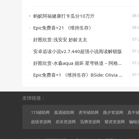
蚂蚁阿福健康打卡瓜分10万亓
08-
Epic免费喜+21 《维持生存》
08-
好图欣赏-浅安安 妙龄太太
07-
安卓追读小说v2.7.440超强小说阅读解锁版
07-
好图欣赏-水淼aqua 崩坏 星穹铁道 – 阿格莱雅
07-
Epic免费喜+1 《维持生存》BSide: Olivia Lin
07-
友情链接：
115辅助网
孤酒辅助网
虎爷辅助网
颜夕资源网
真牛
超级资源网
若依资源网
迅腾资源网
耀虎资源网
蝙蝠