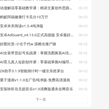
动漫解说零基础教学课：精讲文案创作思路，手机电脑双端配音剪辑落地学习
08-03
蚂蚁阿福健康打卡瓜分10万亓
08-03
安卓米禾阅读v1.5.4纯净版
08-03
安卓AdGuard_v4.13.0正式高级版 安卓最好用的广告过滤器
08-03
好图欣赏-小仓千代w 源赖光僵尸娘
08-02
AI女装带货起号实战课：掌握洗图换装AI生成视频技巧，低成本搭建女装短视频账号
08-02
AI育儿真人短剧创作课：零基础掌握AI编导思维，批量制作育儿赛道爆款短视频
08-02
ZK助手3.1.9智能倒计时一键京东抢茅台
08-02
栗子漫画v1.1.0去广告纯净版-免费高清漫画
08-02
安装聆听岛无损音乐v1.0清爽版通杀全网音乐
08-02
下一页