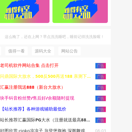
这么晚了，还在上网？早点洗洗睡吧，睡前记得洗洗脸喔！
值得一看
源码大全
网站公告
老司机软件网站合集 点击打开
广告
问鼎国际大放水，500反500再送188 亲测下分3W
广告
汇赢注册我送888（新台大放水）
广告
块手钭音粉丝赞/售后好/余额随时提现
广告
【站长推荐】各种游戏辅助最低价
广告
站长推荐汇赢国际PG大水（注册就送最高888）
广告
好图欣赏-rioko凉凉子 兴登堡旗袍 深阁舞戏
08-03