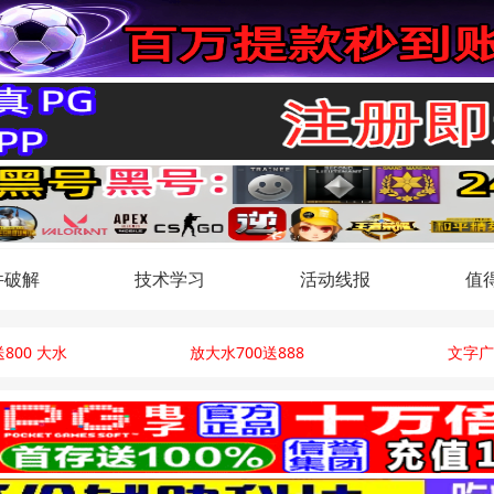
件破解
技术学习
活动线报
值
800 大水
放大水700送888
文字广