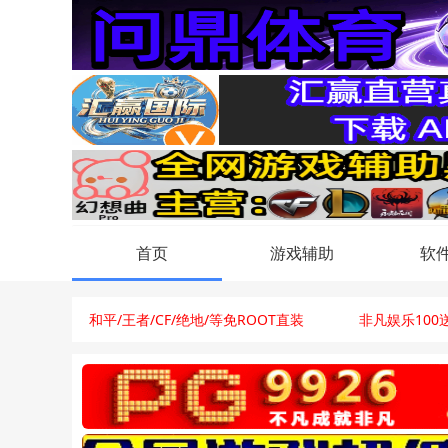
首页
游戏辅助
软
和平/王者/CF/绝地/等免ROOT直装
非凡娱乐100送