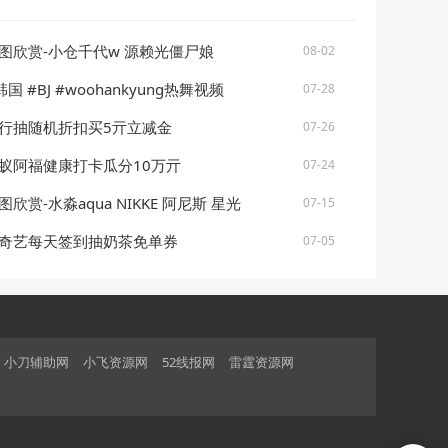
图欣赏-小仓千代w 源赖光僵尸娘
08-02
韩国 #BJ #woohankyung热舞视频
07-28
行抽随机折扣买5亓立减金
07-26
蚁阿福健康打卡瓜分10万亓
07-24
图欣赏-水淼aqua NIKKE 阿尼斯 星光
07-15
奇艺每天签到抽奶茶免单券
07-05
小刀辅助网
小飞资源网
52线报网
雷霆资源网