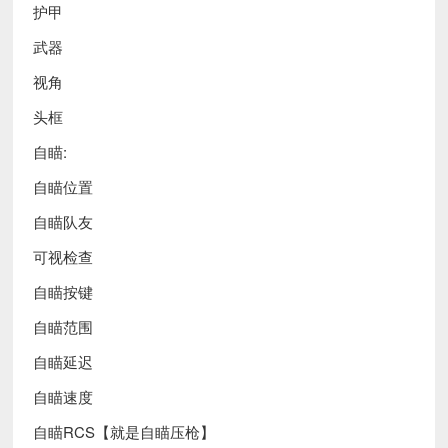
护甲
武器
视角
头框
自瞄:
自瞄位置
自瞄队友
可视检查
自瞄按键
自瞄范围
自瞄延迟
自瞄速度
自瞄RCS【就是自瞄压枪】