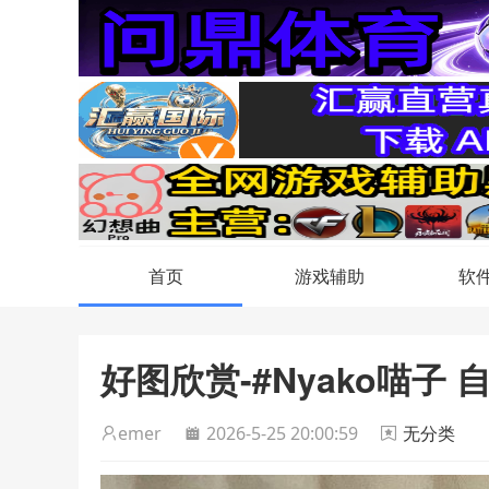
首页
游戏辅助
软
好图欣赏-#Nyako喵子 
emer
2026-5-25 20:00:59
无分类