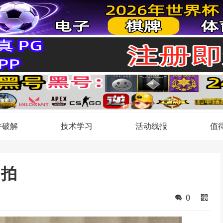
件破解
技术学习
活动线报
值
自拍
0