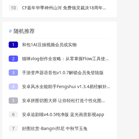
10
CF嘉年华季神州山河 免费领灵裁决18周年派对等
随机推荐
1
和包1AI豆抽视频会员或实物
2
猫咪vlog创作全攻略：从零掌握Flow工具使用，借助AI提示词快速生成萌宠爆款视频
3
手游变声器语音包v1.0.7解锁会员免登陆版
4
安卓风水全能助手Fengshui v1.3.4易经解卦八字
5
安卓拼图切图大师 让你轻松打造个性化图片
6
安卓追剧喵v4.0.5纯净版 蓝光画质影视app
7
好图欣赏-Bangni邦尼 中秋节玉兔