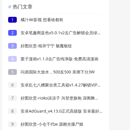
热门文章
1
橘汁4K影视 想看啥都有
2
安卓笔趣阁蓝色v5.0.1v2去广告解锁会员绿化版
3
好图欣赏-桜井宁宁 魅魔银纹
4
栗子漫画v1.1.0去广告纯净版-免费高清漫画
5
问鼎国际大放水，500反500 亲测下分3W
6
安卓乱七八糟聚合类工具箱v1.4.27解锁VIP会员版
7
好图欣赏-rioko凉凉子 兴登堡旗袍 深阁舞戏
8
安卓AdGuard_v4.13.0正式高级版 安卓最好用的广告过滤器
9
好图欣赏-小仓千代w 源赖光僵尸娘